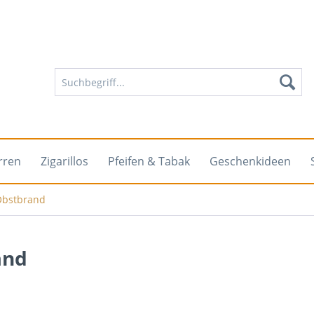
rren
Zigarillos
Pfeifen & Tabak
Geschenkideen
Obstbrand
and