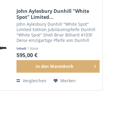
John Aylesbury Dunhill "White
Spot" Limited...
John Aylesbury Dunhill "White Spot"
Limited Edition Jubiläumspfeife Dunhill
"White Spot" Shell Briar Billiard 4103F
Deise einzigartige Pfeife von Dunhill
"White Spot" ist an Eleganz nicht zu
Inhalt
1 Stück
übertreffen. Die Oberflache wurde
595,00 €
sorgsam...
In den
Warenkorb
Vergleichen
Merken