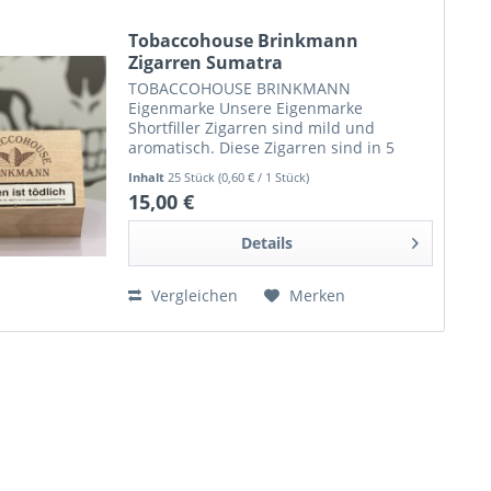
Tobaccohouse Brinkmann
Zigarren Sumatra
TOBACCOHOUSE BRINKMANN
Eigenmarke Unsere Eigenmarke
Shortfiller Zigarren sind mild und
aromatisch. Diese Zigarren sind in 5
verschiedenen Formaten erhältlich. Mini
Inhalt
25 Stück
(0,60 € / 1 Stück)
Cigarillo: 50er Holzkiste Long Cigarillo:
15,00 €
25er Holzkiste Seniorita: 50er...
Details
Vergleichen
Merken