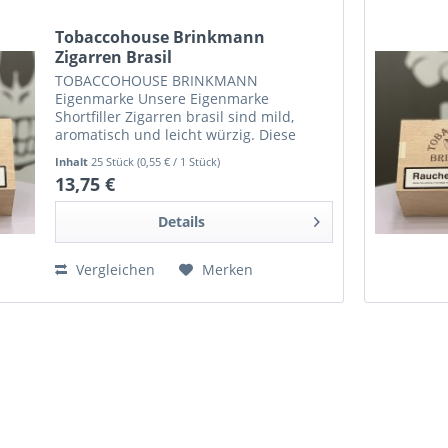
Tobaccohouse Brinkmann
Zigarren Brasil
TOBACCOHOUSE BRINKMANN
Eigenmarke Unsere Eigenmarke
Shortfiller Zigarren brasil sind mild,
aromatisch und leicht würzig. Diese
Zigarren sind in 5 verschiedenen
Inhalt
25 Stück
(0,55 € / 1 Stück)
Formaten erhältlich. Mini Cigarillo: 50er
13,75 €
Holzkiste Long Cigarillo: 25er...
Details
Vergleichen
Merken