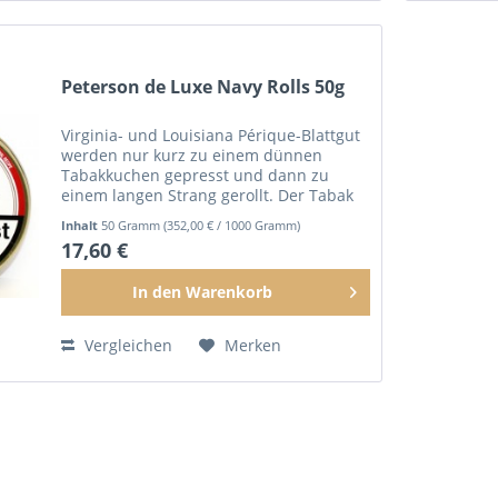
Peterson de Luxe Navy Rolls 50g
Virginia- und Louisiana Périque-Blattgut
werden nur kurz zu einem dünnen
Tabakkuchen gepresst und dann zu
einem langen Strang gerollt. Der Tabak
reift während der weiteren Pressung
Inhalt
50 Gramm
(352,00 € / 1000 Gramm)
und wird danach in dünne Scheiben
17,60 €
geschnitten.
In den
Warenkorb
Vergleichen
Merken