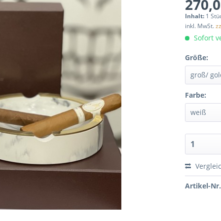
270,0
Inhalt:
1 Stü
inkl. MwSt.
z
Sofort ve
Größe:
Farbe:
Verglei
Artikel-Nr.