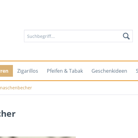
rren
Zigarillos
Pfeifen & Tabak
Geschenkideen
enaschenbecher
cher