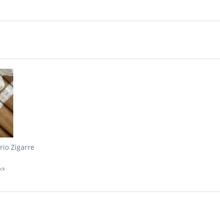
rio Zigarre
ück
€