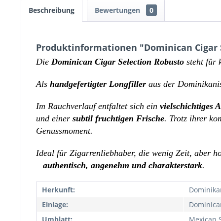
Beschreibung
Bewertungen
0
Produktinformationen "Dominican Cigar 
Die
Dominican Cigar Selection Robusto
steht für
Als
handgefertigter Longfiller
aus der Dominikanisc
Im Rauchverlauf entfaltet sich ein
vielschichtiges 
und einer
subtil fruchtigen Frische
. Trotz ihrer k
Genussmoment.
Ideal für Zigarrenliebhaber, die wenig Zeit, aber
–
authentisch, angenehm und charakterstark
.
Herkunft:
Dominika
Einlage:
Dominican 
Umblatt:
Mexican 