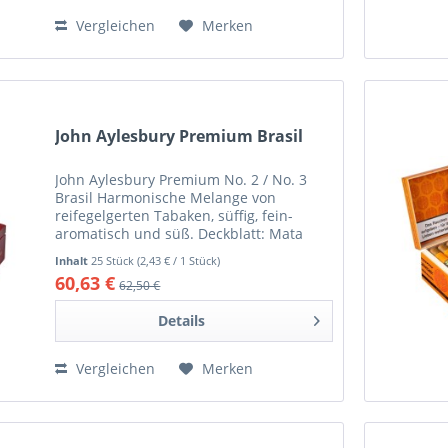
Vergleichen
Merken
John Aylesbury Premium Brasil
John Aylesbury Premium No. 2 / No. 3
Brasil Harmonische Melange von
reifegelgerten Tabaken, süffig, fein-
aromatisch und süß. Deckblatt: Mata
Fina, Brasil Umblatt: Java Einlage:
Inhalt
25 Stück
(2,43 € / 1 Stück)
Havanna, Mata Fina Brasil, Java und
60,63 €
62,50 €
Domingo No. 2: Länge...
Details
Vergleichen
Merken