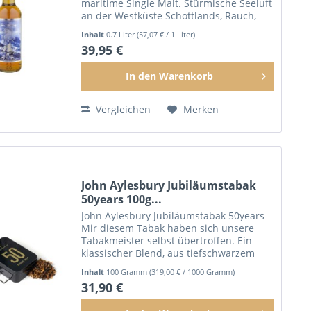
maritime Single Malt. Stürmische Seeluft
an der Westküste Schottlands, Rauch,
süße Vanille und salziges Karamell
Inhalt
0.7 Liter
(57,07 € / 1 Liter)
finden sich in die- sem Whisky wieder....
39,95 €
In den
Warenkorb
Vergleichen
Merken
John Aylesbury Jubiläumstabak
50years 100g...
John Aylesbury Jubiläumstabak 50years
Mir diesem Tabak haben sich unsere
Tabakmeister selbst übertroffen. Ein
klassischer Blend, aus tiefschwarzem
Black Cavendish, lange gereiftem Virginia
Inhalt
100 Gramm
(319,00 € / 1000 Gramm)
und einer Prise Burley. Veredelt wird
31,90 €
diese...