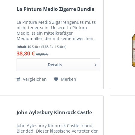
La Pintura Medio Zigarre Bundle
La Pintura Medio Zigarrengenuss muss
nicht teuer sein. Unsere La Pintura
Medio ist ein mittelkräftiger
Mediumfiller, der mit seinem weichen,
erdigen Aroma ein unschlagbares Preis-
Inhalt
10 Stück
(3,88 € / 1 Stück)
Leistungsverhältnis bietet. Einlage:
38,80 €
40,00 €
Dominikanische...
Details
Vergleichen
Merken
John Aylesbury Kinnrock Castle
John Aylesbury Kinnrock Castle Irland,
Blended. Dieser klassische Vertreter der