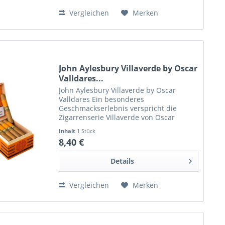
Vergleichen
Merken
John Aylesbury Villaverde by Oscar
Valldares...
John Aylesbury Villaverde by Oscar
Valldares Ein besonderes
Geschmackserlebnis verspricht die
Zigarrenserie Villaverde von Oscar
Valladares mit ihrem seidig glatten
Inhalt
1 Stück
Connecticut-Honduras Deckblatt. Perfekt
8,40 €
im Zug, dominieren anfangs...
Details
Vergleichen
Merken