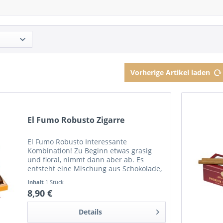
Vorherige Artikel laden
El Fumo Robusto Zigarre
El Fumo Robusto Interessante
Kombination! Zu Beginn etwas grasig
und floral, nimmt dann aber ab. Es
entsteht eine Mischung aus Schokolade,
Früchten, Teig und Kaffee. Diese
Inhalt
1 Stück
Nuancen sind direkt beim Zug sehr
8,90 €
präsent. Auf der Zunge...
Details