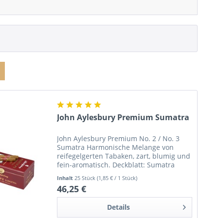
John Aylesbury Premium Sumatra
John Aylesbury Premium No. 2 / No. 3
Sumatra Harmonische Melange von
reifegelgerten Tabaken, zart, blumig und
fein-aromatisch. Deckblatt: Sumatra
Umblatt: Java Einlage: Mata Fina Brasil,
Inhalt
25 Stück
(1,85 € / 1 Stück)
Java und Domingo No. 2: Länge 130mm /
46,25 €
Ringmaß 31...
Details