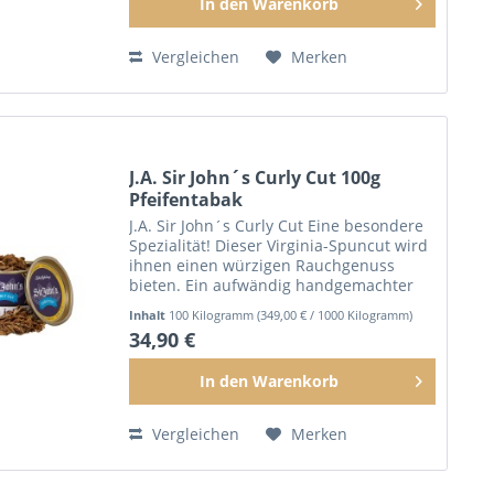
In den
Warenkorb
Vergleichen
Merken
J.A. Sir John´s Curly Cut 100g
Pfeifentabak
J.A. Sir John´s Curly Cut Eine besondere
Spezialität! Dieser Virginia-Spuncut wird
ihnen einen würzigen Rauchgenuss
bieten. Ein aufwändig handgemachter
Pfeifentabak mit dezenter Virginiasüße.
Inhalt
100 Kilogramm
(349,00 € / 1000 Kilogramm)
100g Dose
34,90 €
In den
Warenkorb
Vergleichen
Merken