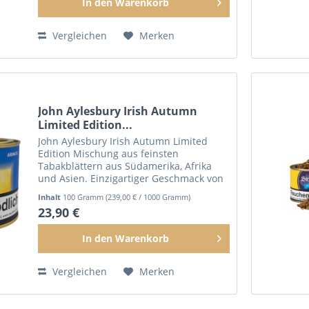
In den
Warenkorb
Vergleichen
Merken
John Aylesbury Irish Autumn
Limited Edition...
John Aylesbury Irish Autumn Limited
Edition Mischung aus feinsten
Tabakblättern aus Südamerika, Afrika
und Asien. Einzigartiger Geschmack von
Irish Cream und Gewürzen. Ein
Inhalt
100 Gramm
(239,00 € / 1000 Gramm)
intensives aber dennoch sanftes und
23,90 €
süßes Raucherlebnis. 100g Dose
In den
Warenkorb
Vergleichen
Merken