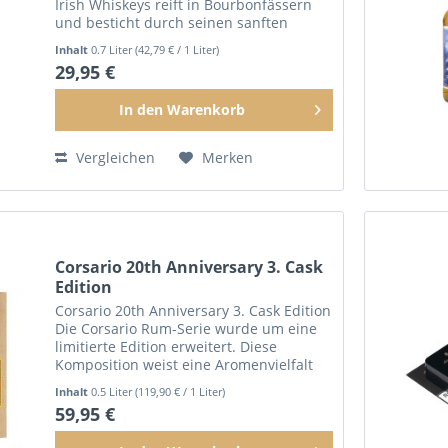
Irish Whiskeys reift in Bourbonfässern
und besticht durch seinen sanften
Charakter und das feine Finish. Vanille,
Inhalt
0.7 Liter
(42,79 € / 1 Liter)
Früchte, Toffee und Malz prägen sein...
29,95 €
In den
Warenkorb
Vergleichen
Merken
Corsario 20th Anniversary 3. Cask
Edition
Corsario 20th Anniversary 3. Cask Edition
Die Corsario Rum-Serie wurde um eine
limitierte Edition erweitert. Diese
Komposition weist eine Aromenvielfalt
auf, die ihresgleichen sucht. Komplex
Inhalt
0.5 Liter
(119,90 € / 1 Liter)
mit feinen fruchtigen Noten. 500ml -
59,95 €
40%vol....