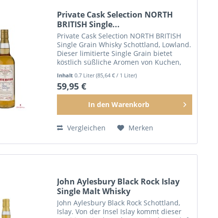
Private Cask Selection NORTH
BRITISH Single...
Private Cask Selection NORTH BRITISH
Single Grain Whisky Schottland, Lowland.
Dieser limitierte Single Grain bietet
köstlich süßliche Aromen von Kuchen,
Vanille und Buttercreme. Dazu gesellen
Inhalt
0.7 Liter
(85,64 € / 1 Liter)
sich nach kurzer Zeit fruchtige Noten
59,95 €
von...
In den
Warenkorb
Vergleichen
Merken
John Aylesbury Black Rock Islay
Single Malt Whisky
John Aylesbury Black Rock Schottland,
Islay. Von der Insel Islay kommt dieser