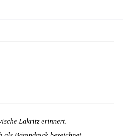
vische Lakritz erinnert.
h als
Bärendreck
bezeichnet.