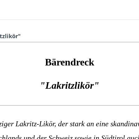
zlikör"
Bärendreck
"Lakritzlikör"
ziger Lakritz-Likör, der stark an eine skandina
schlands und der Schweiz sowie in Südtirol auc