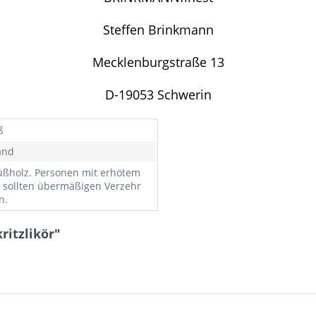
Steffen Brinkmann
Mecklenburgstraße 13
D-19053 Schwerin
ß
and
üßholz. Personen mit erhötem
 sollten übermäßigen Verzehr
n.
ritzlikör"