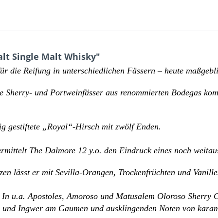
lt Single Malt Whisky"
für die Reifung in unterschiedlichen Fässern – heute maßgebl
ne Sherry- und Portweinfässer aus renommierten Bodegas komb
ig gestiftete „Royal“-Hirsch mit zwölf Enden.
vermittelt The Dalmore 12 y.o. den Eindruck eines noch weitau
n lässt er mit Sevilla-Orangen, Trockenfrüchten und Vanill
ls. In u.a. Apostoles, Amoroso und Matusalem Oloroso Sherry 
 und Ingwer am Gaumen und ausklingenden Noten von karamel