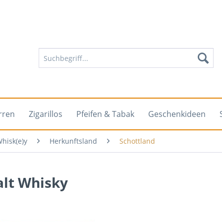
rren
Zigarillos
Pfeifen & Tabak
Geschenkideen
hisk(e)y
Herkunftsland
Schottland
alt Whisky