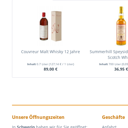
Couvreur Malt Whisky 12 Jahre
Summerhill Speysid
Scotch Wh
Inhalt
0.7 Liter
(127,14 € / 1 Liter)
Inhalt
700 Liter
(0,05
89,00 €
36,95 
Unsere Öffnungszeiten
Geschäfte
In
Schwerin
haben wir für Sie geöffnet:
Anfahrt