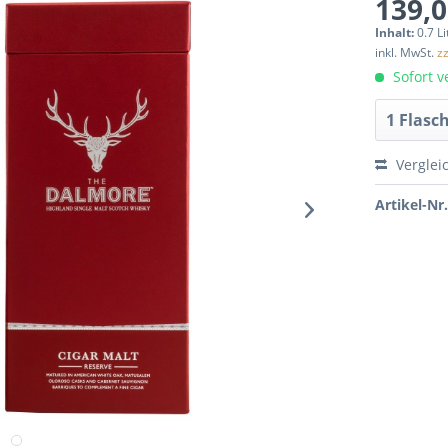
139,0
Inhalt:
0.7 Li
inkl. MwSt.
z
Sofort ve
Verglei
Artikel-Nr.